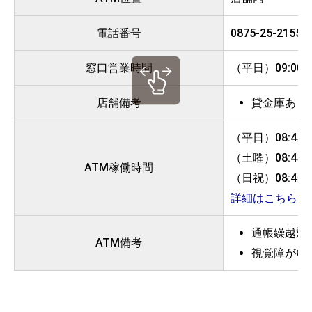
電話番号
0875-25-2155
窓口営業時間
（平日）09:00～
店舗備考
貸金庫あり
（平日）08:45～
（土曜）08:45～
ATM稼働時間
（日祝）08:45～
詳細はこちら
通帳繰越対
ATM備考
視覚障がい